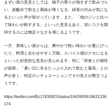
まずい派の意見としては、柚子の香りが強すぎて飲みづら
い、炭酸水で割ると風味が薄くなる、緑茶の渋みが気にな
るといった声が挙がっています。また、「他のジンと比べ
て味わいが軽すぎる」といった意見もあり、深いコクを期
待する人には物足りなさを感じるようです。
一方、美味しい派からは、爽やかで軽い味わいが夏にぴっ
たり、料理と合わせやすく万能、スパイス感がクセになる
といった好意的な意見が見られます。特に「和食との相性
が抜群」「暑い日に氷をたっぷり入れて飲むと最高」との
声が多く、特定のシチュエーションでその良さが際立つよ
うです。
https://twitter.com/Bz17830923/status/1843993618631336
174