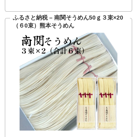
ふるさと納税 – 南関そうめん50ｇ３束×20
（６0束）熊本そうめん