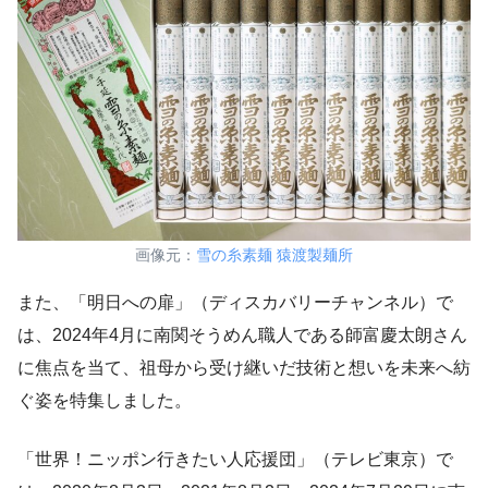
画像元：
雪の糸素麺 猿渡製麺所
また、「明日への扉」（ディスカバリーチャンネル）で
は、2024年4月に南関そうめん職人である師富慶太朗さん
に焦点を当て、祖母から受け継いだ技術と想いを未来へ紡
ぐ姿を特集しました。
「世界！ニッポン行きたい人応援団」（テレビ東京）で