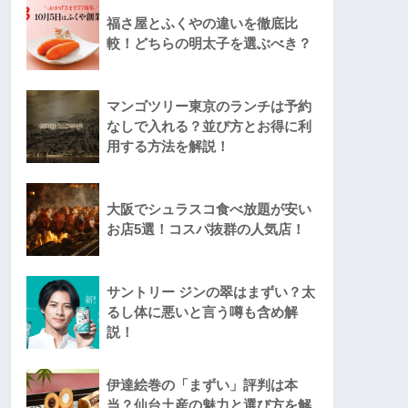
福さ屋とふくやの違いを徹底比
較！どちらの明太子を選ぶべき？
マンゴツリー東京のランチは予約
なしで入れる？並び方とお得に利
用する方法を解説！
大阪でシュラスコ食べ放題が安い
お店5選！コスパ抜群の人気店！
サントリー ジンの翠はまずい？太
るし体に悪いと言う噂も含め解
説！
伊達絵巻の「まずい」評判は本
当？仙台土産の魅力と選び方を解